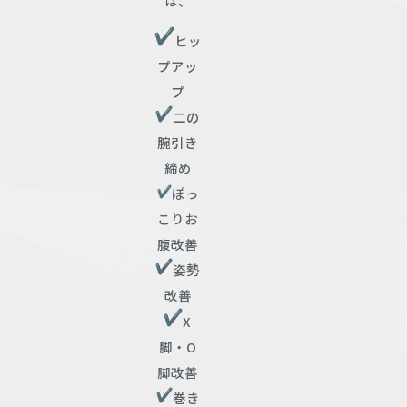
は、
ヒッ
プアッ
プ
二の
腕引き
締め
ぽっ
こりお
腹改善
姿勢
改善
X
脚・O
脚改善
巻き