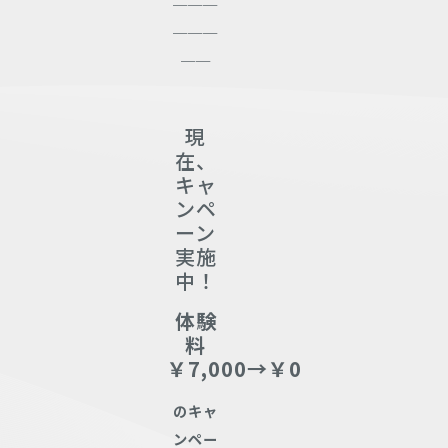
＿＿＿
＿＿
現
在、
キャ
ンペ
ーン
実施
中！
体験
料
￥7,000→￥0
のキャ
ンペー