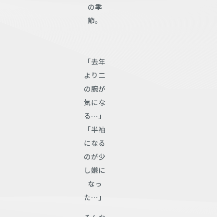
の季
節。
「去年
より二
の腕が
気にな
る…」
「半袖
になる
のが少
し嫌に
なっ
た…」