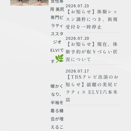
女性専
2026.07.23
用 美尻
【お知らせ】体験レッ
専門ピ
スン満枠につき、新規
ラティ
受付を一時停止
ススタ
2026.07.20
ジオ
【お知らせ】現在、体
ELVIで
験予約が取りづらい状
況について
す
2026.07.17
【TBSテレビ出演のお
知らせ】話題の美尻ピ
暖かく
ラティス ELVI六本木
なり、
店
半袖を
着る機
会が増
えるこ