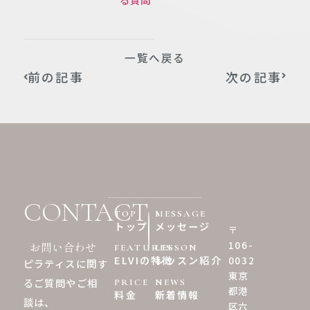
一覧へ戻る
前の記事
次の記事
CONTACT
TOP
MESSAGE
トップ
メッセージ
〒
106-
お問い合わせ
FEATURES
LESSON
0032
ELVIの特徴
レッスン紹介
ピラティスに関す
東京
るご質問やご相
PRICE
NEWS
都港
料金
新着情報
談は、
区六