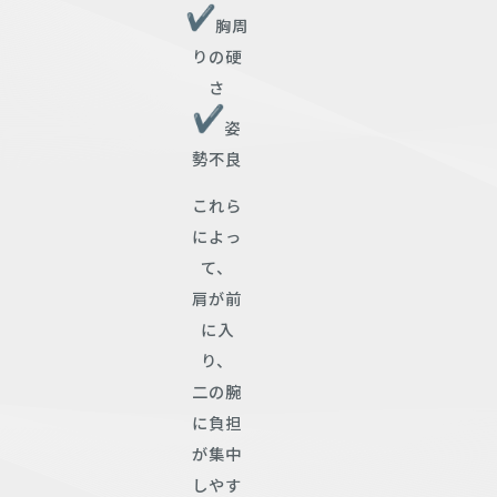
胸周
りの硬
さ
姿
勢不良
これら
によっ
て、
肩が前
に入
り、
二の腕
に負担
が集中
しやす