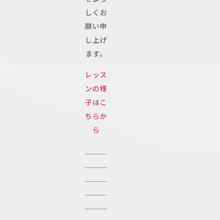
しくお
願い申
し上げ
ます。
レッス
ンの様
子はこ
ちらか
ら
＿＿＿
＿＿＿
＿＿＿
＿＿＿
＿＿＿
＿＿＿