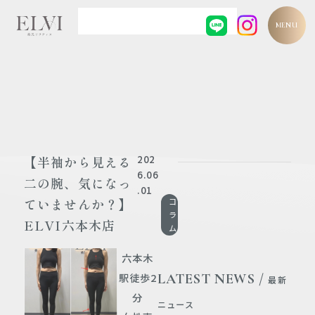
MENU
202
【半袖から見える
6.06
二の腕、気になっ
.01
ていませんか？】
コ
ラ
ELVI六本木店
ム
六本木
LATEST NEWS /
駅徒歩2
最新
分
ニュース