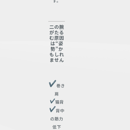
す。
二の腕
がたる
む原因
は“姿
勢”か
もしれ
ません
巻き
肩
猫背
背中
の筋力
低下