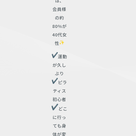
は、
会員様
の約
80%が
40代女
性
運動
が久し
ぶり
ピラ
ティス
初心者
どこ
に行っ
ても身
体が変