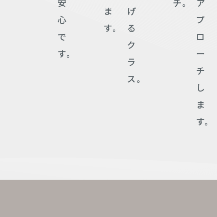
安
チ。
ア
ま
げ
心
プ
す。
る
で
ロ
ク
す。
ー
ラ
チ
ス。
し
ま
す。