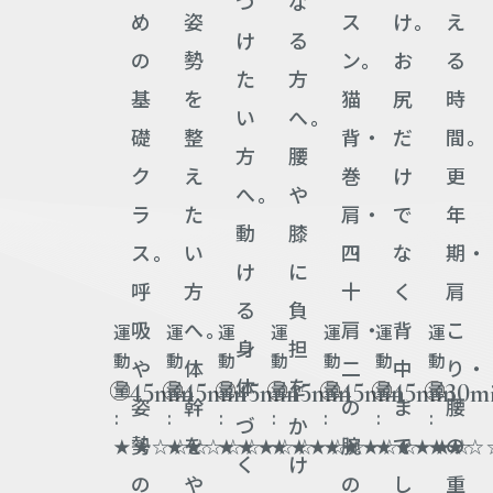
つ
な
め
姿
ス
け。
え
け
る
の
勢
ン。
お
る
た
方
基
を
猫
尻
時
い
へ。
礎
整
背・
だ
間。
方
腰
ク
え
巻
け
更
へ。
や
ラ
た
肩・
で
年
動
膝
ス。
い
四
な
期・
け
に
呼
方
十
く
肩
る
負
吸
へ。
肩・
背
こ
運
運
運
運
運
運
運
身
担
動
動
動
動
動
動
動
や
体
二
中
り・
体
を
45min
45min
45min
45min
45min
45min
30m
量
量
量
量
量
量
量
姿
幹
の
ま
腰
:
:
:
:
:
:
:
づ
か
勢
を
腕
で
の
★★☆☆☆
★★☆☆☆
★★★☆☆
★★★☆☆
★★★☆☆
★★★★☆
★★☆
く
け
の
や
の
し
重