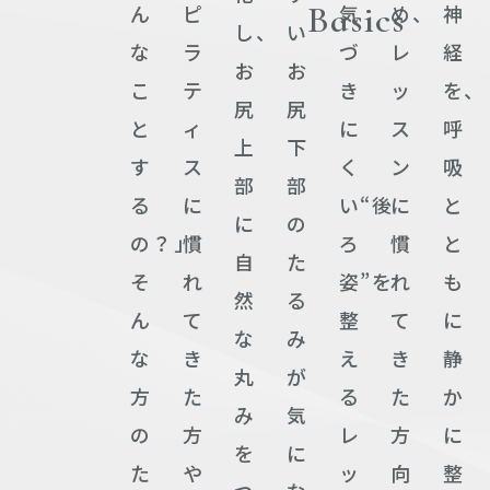
Basics
ん
ピ
気
め、
神
し、
い
な
ラ
づ
レ
経
お
お
こ
テ
き
ッ
を、
尻
尻
と
ィ
に
ス
呼
上
下
す
ス
く
ン
吸
部
部
る
に
い“後
に
と
に
の
の？」
慣
ろ
慣
と
自
た
そ
れ
姿”を
れ
も
然
る
ん
て
整
て
に
な
み
な
き
え
き
静
丸
が
方
た
る
た
か
み
気
の
方
レ
方
に
を
に
た
や
ッ
向
整