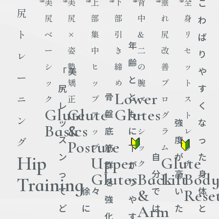
美
美
上
下
背
垂
全
こ
尻
尻
尻
部
部
中
れ
身
わ
ト
ベ
×
集
引
&
尻
リ
ば
年
ー
姿
中
き
二
改
セ
り
レ
齢
シ
勢
ヒ
締
の
善
ッ
「美
や
ー
と
ッ
矯
ッ
め
腕
プ
ト
尻
す
Lower
骨
と
ニ
ク
正
プ
ベ
ロ
ス
レ
く
Glute
Glute
Glutes
盤
も
ア
ー
グ
ト
ン
ッ
強
な
Basics
&
底
に
ッ
シ
ラ
レ
ス
度
っ
グ
Posture
プ
ッ
ム
ッ
筋
下
ン
自
が
た
Hip
Upper
Glute
ク
チ
群
が
っ
分
高
身
Glutes
Back
Lift
Bod
Training
を
り
て
徐々
で
い
体
&
Rese
強
や
ど
に
は
た
と
Arm
化
す