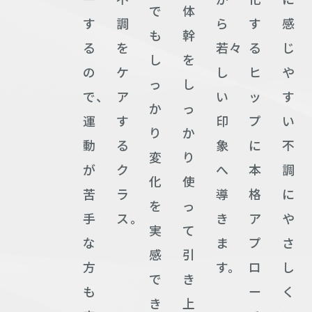
で
体
す
調
ら
す
感
も
幹
る
を
若々
る
じ
し
を
の
ケ
し
ヒ
や
っ
し
で、
ア
い
ッ
す
か
っ
運
す
印
プ
い
り
か
動
る
象
に
不
変
り
が
ク
へ
本
調
化
使
苦
ラ
導
格
に
を
っ
手
ス 。
き
ア
や
実
て
な
ま
プ
さ
感
引
方
す。
ロ
し
で
き
も
ー
く
き
上