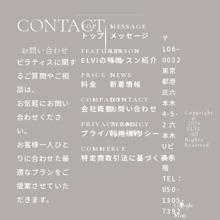
CONTACT
TOP
MESSAGE
トップ
メッセージ
〒
106-
お問い合わせ
FEATURES
LESSON
0032
ELVIの特徴
レッスン紹介
ピラティスに関す
東京
るご質問やご相
PRICE
NEWS
都港
料金
新着情報
談は、
区六
COMPANY
CONTACT
お気軽にお問い
本木
会社概要
お問い合わせ
4-5-
Copyright
合わせくださ
©︎
2 六
2026
PRIVACY POLICY
TERMS
い。
ELVI.
プライバシーポリシー
利用規約
本木
All
Rights
お客様一人ひと
Uビ
Reserved.
COMMERCE
ル4
特定商取引法に基づく表示
りに合わせた最
階
適なプランをご
TEL：
提案させていた
050-
だきます。
1305-
Google
7392
Map