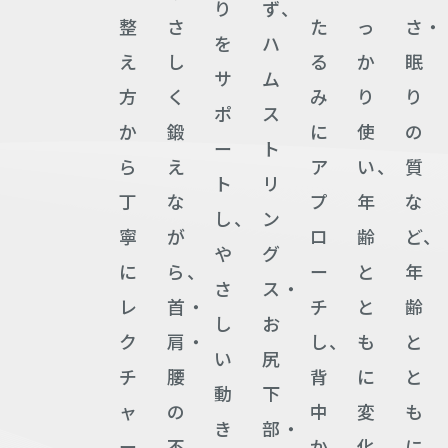
り
ず、
整
さ
た
っ
さ・
を
ハ
え
し
る
か
眠
サ
ム
方
く
み
り
り
ポ
ス
か
鍛
に
使
の
ー
ト
ら
え
ア
い、
質
ト
リ
丁
な
プ
年
な
し、
ン
寧
が
ロ
齢
ど、
や
グ
に
ら、
ー
と
年
さ
ス・
レ
首・
チ
と
齢
し
お
ク
肩・
し、
も
と
い
尻
チ
腰
背
に
と
動
下
ャ
の
中
変
も
き
部・
ー
不
か
化
に