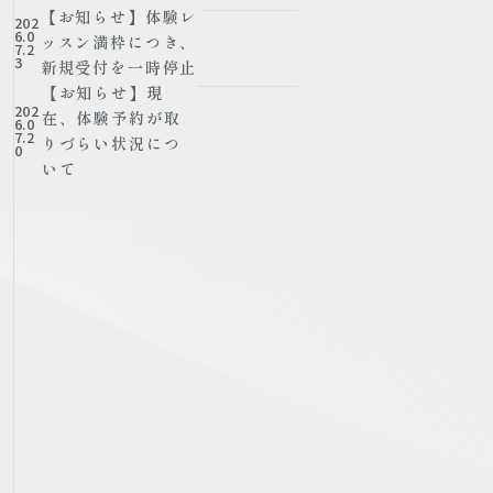
【お知らせ】体験レ
202
6.0
ッスン満枠につき、
7.2
3
新規受付を一時停止
【お知らせ】現
202
在、体験予約が取
6.0
7.2
りづらい状況につ
0
いて