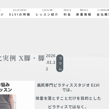
E
FEATURES
LESSON
PRICE
NEWS
COMPA
ージ
ELVIの特徴
レッスン紹介
料金
新着情報
会社概
2026
化実例 X脚・脚
コ
.01.2
ラ
へ
2
ム
美尻専門ピラティススタジオ ELVI
では、
体重を落とすことだけを目的とした
ピラティスではなく、