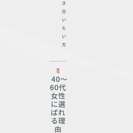
き
合
い
た
い
方
40〜
60代
女性
に選
ばれ
る理
由