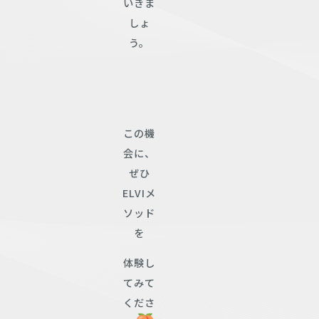
いきま
しょ
う。
この機
会に、
ぜひ
ELVIメ
ソッド
を
体験し
てみて
くださ