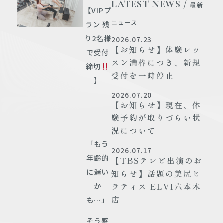
LATEST NEWS /
最新
【VIPプ
ニュース
ラン 残
り2名様
2026.07.23
【お知らせ】体験レッ
で受付
スン満枠につき、新規
締切
受付を一時停止
】
2026.07.20
【お知らせ】現在、体
験予約が取りづらい状
況について
「もう
2026.07.17
年齢的
【TBSテレビ出演のお
に遅い
知らせ】話題の美尻ピ
か
ラティス ELVI六本木
店
も…」
そう感