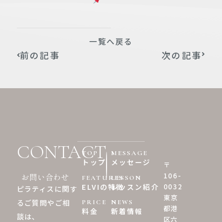
一覧へ戻る
前の記事
次の記事
CONTACT
TOP
MESSAGE
トップ
メッセージ
〒
106-
お問い合わせ
FEATURES
LESSON
0032
ELVIの特徴
レッスン紹介
ピラティスに関す
東京
るご質問やご相
PRICE
NEWS
都港
料金
新着情報
談は、
区六