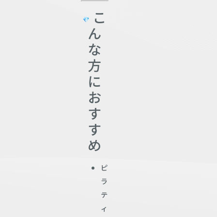
こ
ん
な
方
に
お
す
す
め
ピ
ラ
テ
ィ