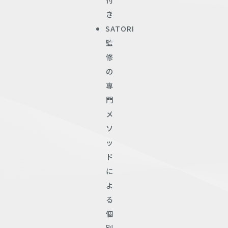
き
SATORI
監
修
の
専
門
メ
ソ
ッ
ド
に
よ
る
個
別