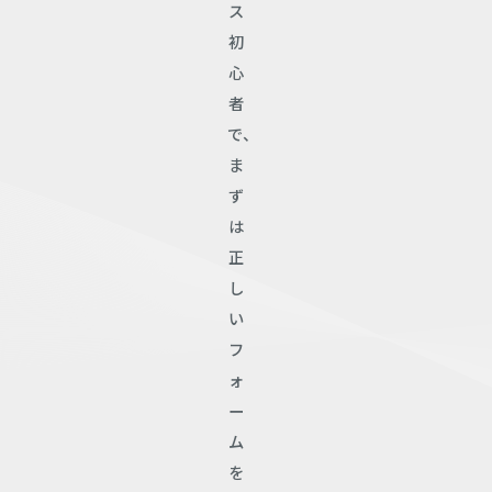
ス
初
心
者
で、
ま
ず
は
正
し
い
フ
ォ
ー
ム
を