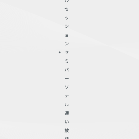
セ
ッ
シ
ョ
ン
セ
ミ
パ
ー
ソ
ナ
ル
通
い
放
題