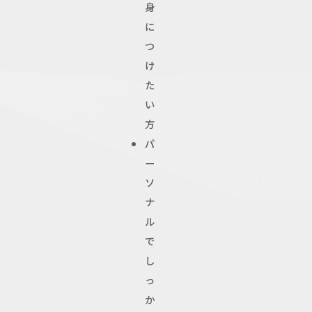
身
に
つ
け
た
い
方
パ
ー
ソ
ナ
ル
で
し
っ
か