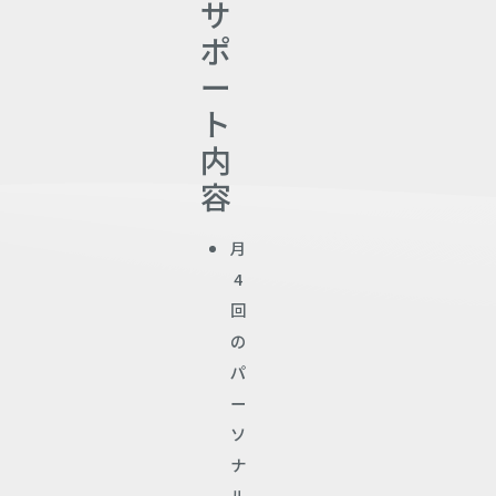
サ
ポ
ー
ト
内
容
月
4
回
の
パ
ー
ソ
ナ
ル