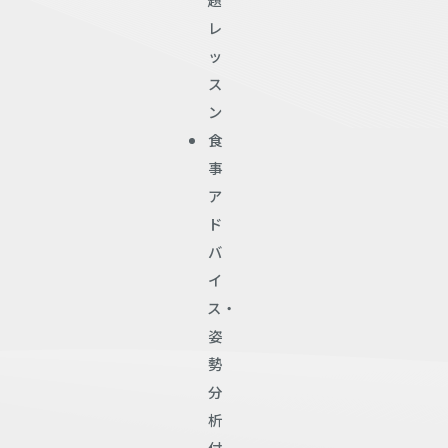
レ
ッ
ス
ン
食
事
ア
ド
バ
イ
ス・
姿
勢
分
析
付