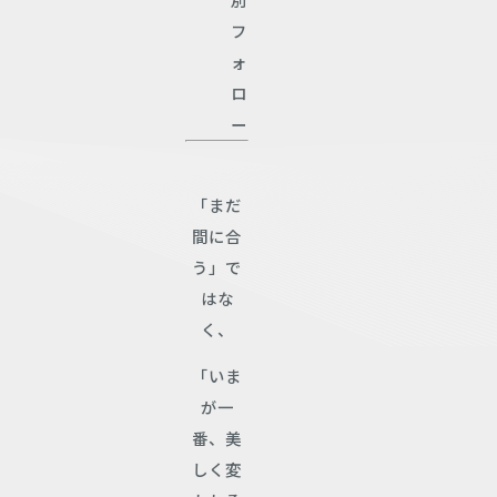
フ
ォ
ロ
ー
「まだ
間に合
う」で
はな
く、
「いま
が一
番、美
しく変