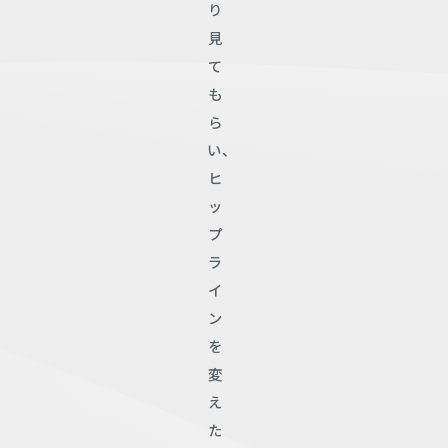
り
見
て
も
ら
い、
ヒ
ッ
プ
ラ
イ
ン
を
変
え
た