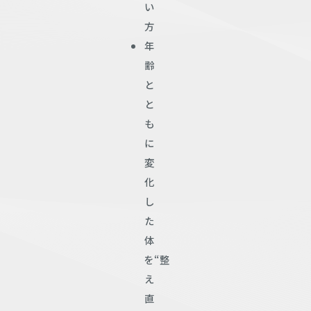
い
方
年
齢
と
と
も
に
変
化
し
た
体
を“整
え
直