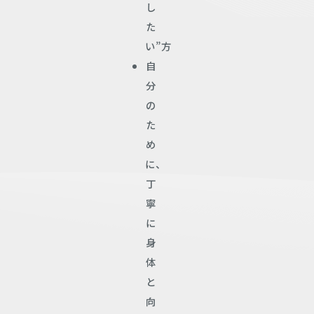
し
た
い”方
自
分
の
た
め
に、
丁
寧
に
身
体
と
向