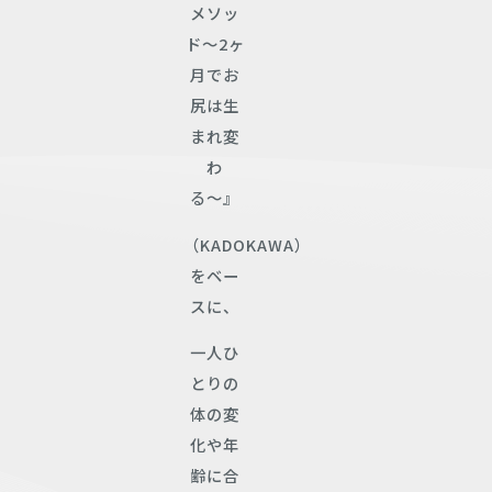
メソッ
ド〜2ヶ
月でお
尻は生
まれ変
わ
る〜』
（KADOKAWA）
をベー
スに、
一人ひ
とりの
体の変
化や年
齢に合