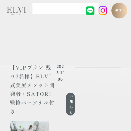
MENU
202
【VIPプラン 残
5.11
り2名様】ELVI
.06
式美尻メソッド開
発者・SATORI
お
監修パーソナル付
知
ら
き
せ