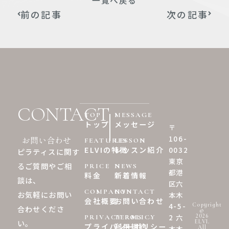
一覧へ戻る
前の記事
次の記事
CONTACT
TOP
MESSAGE
トップ
メッセージ
〒
106-
お問い合わせ
FEATURES
LESSON
0032
ELVIの特徴
レッスン紹介
ピラティスに関す
東京
るご質問やご相
PRICE
NEWS
都港
料金
新着情報
談は、
区六
COMPANY
CONTACT
お気軽にお問い
本木
会社概要
お問い合わせ
4-5-
Copyright
合わせくださ
©︎
2 六
2026
PRIVACY POLICY
TERMS
い。
ELVI.
プライバシーポリシー
利用規約
本木
All