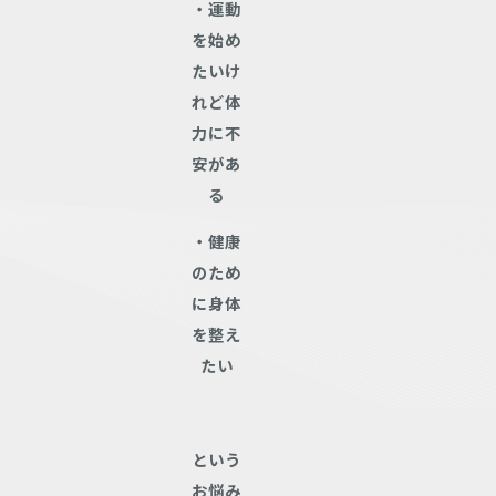
・運動
を始め
たいけ
れど体
力に不
安があ
る
・健康
のため
に身体
を整え
たい
という
お悩み