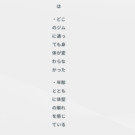
は
・どこ
のジム
に通っ
ても身
体が変
わらな
かった
・年齢
ととも
に体型
の崩れ
を感じ
ている