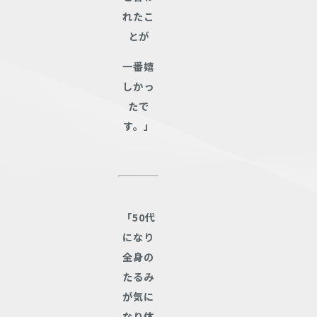
れたこ
とが
一番嬉
しかっ
たで
す。」
「50代
になり
全身の
たるみ
が気に
なり体