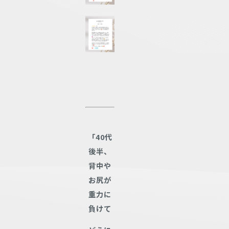
「40代
後半、
背中や
お尻が
重力に
負けて