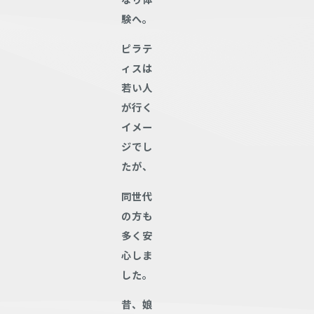
験へ。
ピラテ
ィスは
若い人
が行く
イメー
ジでし
たが、
同世代
の方も
多く安
心しま
した。
昔、
娘