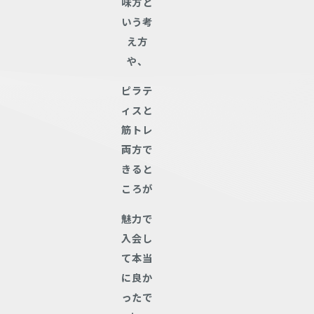
味方と
いう考
え方
や、
ピラテ
ィスと
筋トレ
両方で
きると
ころが
魅力で
入会し
て本当
に良か
ったで