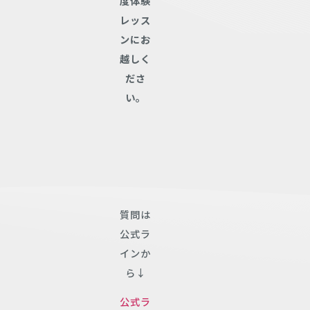
度体験
レッス
ンにお
越しく
ださ
い。
質問は
公式ラ
インか
ら↓
公式ラ