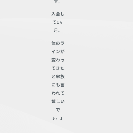
す。
入会し
て1ヶ
月、
体のラ
インが
変わっ
てきた
と家族
にも言
われて
嬉しい
で
す。」