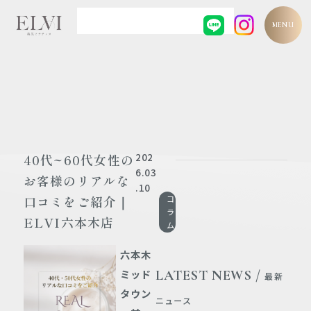
MENU
202
40代~60代女性の
6.03
お客様のリアルな
.10
口コミをご紹介｜
コ
ラ
ELVI六本木店
ム
六本木
LATEST NEWS /
ミッド
最新
タウン
ニュース