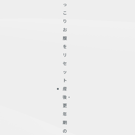
っ
こ
り
お
腹
を
リ
セ
ッ
ト
産
後・
更
年
期
の