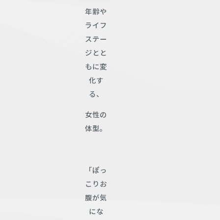
年齢や
ライフ
ステー
ジとと
もに変
化す
る、
女性の
体型。
「ぽっ
こりお
腹が気
にな