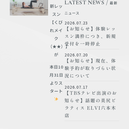
LATEST NEWS /
最新
新レッ
ニュース
スン
【くび
2026.07.23
【お知らせ】体験レッ
れメイ
スン満枠につき、新規
ク
受付を一時停止
（★★）】
が
2026.07.20
【お知らせ】現在、体
本日10
験予約が取りづらい状
月31日
況について
よりス
2026.07.17
タート
【TBSテレビ出演のお
知らせ】話題の美尻ピ
ラティス ELVI六本木
店