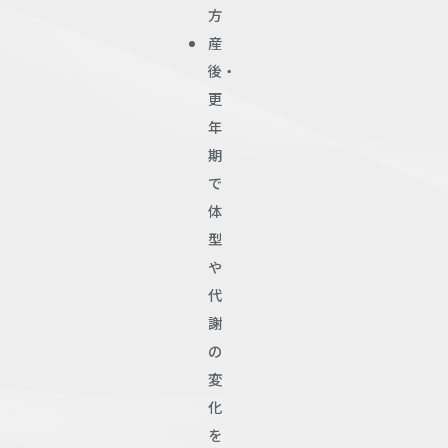
方
産
後・
更
年
期
で
体
型
や
代
謝
の
変
化
を