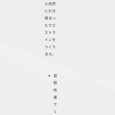
ら自然
に引き
締まっ
たウエ
ストラ
インを
つくり
ます。
姿
勢
改
善
で
く