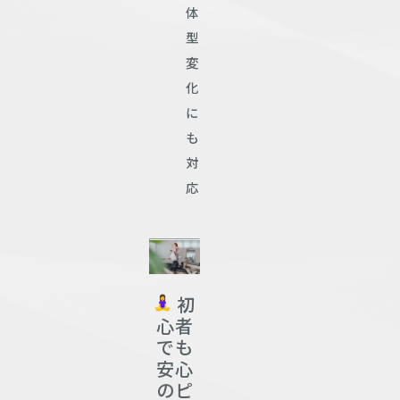
体
型
変
化
に
も
対
応
初
心者
でも
安心
のピ