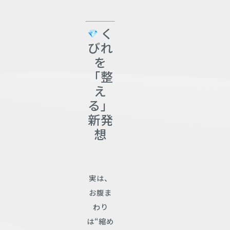
く
びれ
を
「整
え
る」
新発
想
実は、
お腹ま
わり
は“縮め