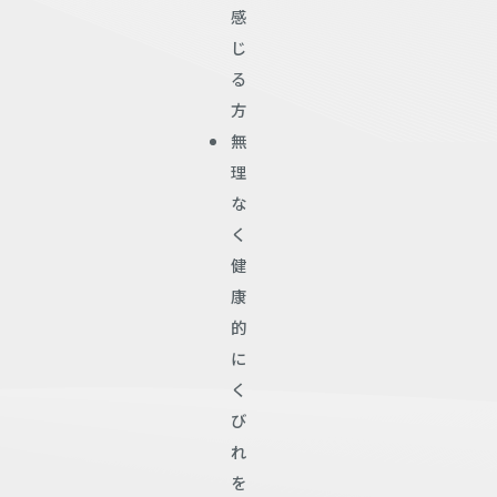
感
じ
る
方
無
理
な
く
健
康
的
に
く
び
れ
を