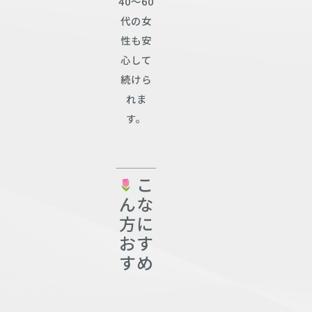
40〜60
代の女
性も安
心して
続けら
れま
す。
こ
んな
方に
おす
すめ