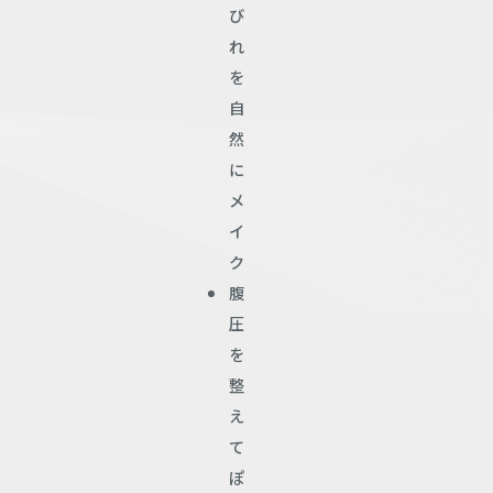
び
れ
を
自
然
に
メ
イ
ク
腹
圧
を
整
え
て
ぽ