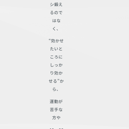
シ鍛え
るので
はな
く、
“効かせ
たいと
ころに
しっか
り効か
せる”か
ら、
運動が
苦手な
方や