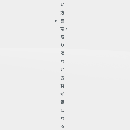
い
方
猫
背・
反
り
腰
な
ど
姿
勢
が
気
に
な
る