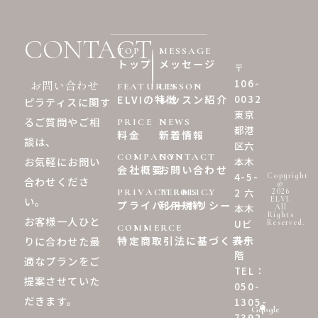
CONTACT
TOP
MESSAGE
トップ
メッセージ
〒
106-
お問い合わせ
FEATURES
LESSON
0032
ELVIの特徴
レッスン紹介
ピラティスに関す
東京
るご質問やご相
PRICE
NEWS
都港
料金
新着情報
談は、
区六
COMPANY
CONTACT
お気軽にお問い
本木
会社概要
お問い合わせ
4-5-
Copyright
合わせくださ
©︎
2 六
2026
PRIVACY POLICY
TERMS
い。
ELVI.
プライバシーポリシー
利用規約
本木
All
Rights
お客様一人ひと
Uビ
Reserved.
COMMERCE
ル4
特定商取引法に基づく表示
りに合わせた最
階
適なプランをご
TEL：
提案させていた
050-
だきます。
1305-
Google
7392