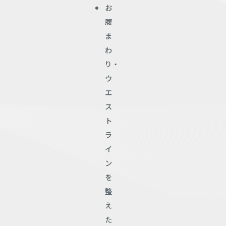
お
腹
ま
わ
り・
ウ
エ
ス
ト
ラ
イ
ン
を
整
え
た