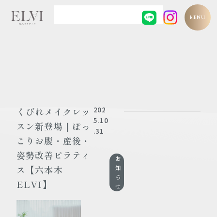
MENU
202
くびれメイクレッ
5.10
スン新登場｜ぽっ
.31
こりお腹・産後・
姿勢改善ピラティ
お
ス【六本木
知
ら
ELVI】
せ