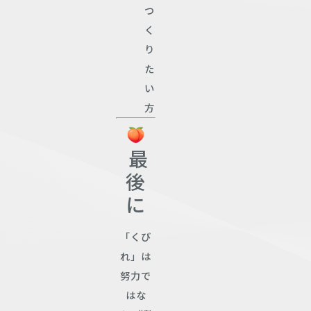
つ
く
り
た
い
方
最
後
に
「くび
れ」は
努力で
はな